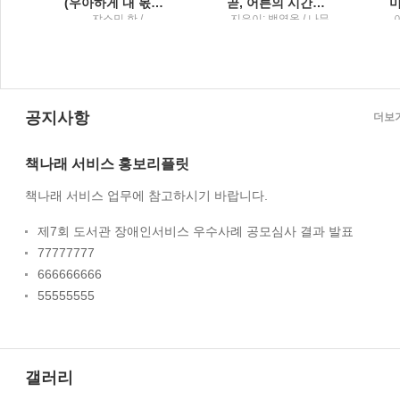
(우아하게 내 몫을 챙기는) 말의 공식
곧, 어른의 시간이 시작된다백영옥 산문집
;
쟈스민 한 /
지은이: 백영옥 / 나무
Tornado(토네이도)
의철학
:
룹
공지사항
더보
책나래 서비스 홍보리플릿
책나래 서비스 업무에 참고하시기 바랍니다.
제7회 도서관 장애인서비스 우수사례 공모심사 결과 발표
77777777
666666666
55555555
갤러리