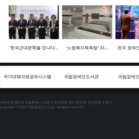
'한국근대문학을 만나다...
‘노원복지목욕탕’ 31...
전국 장애인들
국가대체자료공유시스템
국립장애인도서관
국립장애
우편번호 06579 서울특별시 서초구 반포대로 201 본관 6F 문의전화 3 팩스
Copyright © 2015 국립장애인도서관. All rights reserved.