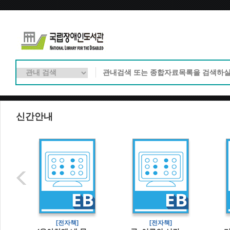
신간안내
[전자책]
[전자책]