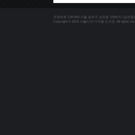
우편번호 138-840 서울 송파구 삼전동 109번지 (삼전동) 문의
Copyright © 2015 서울시각 디지털 도서관. All rights res