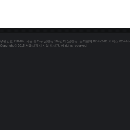
우편번호 138-840 서울 송파구 삼전동 109번지 (삼전동) 문의전화 02-422-8108 팩스 02-416-
Copyright © 2015 서울시각 디지털 도서관. All rights reserved.