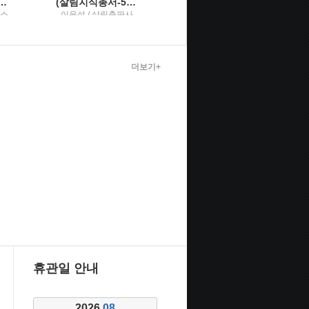
투자 교과서 : 21년간 73배로 자산을 불린 슈퍼개미의 주식투자법권차
(살림지식총서-598) 생성형 AI：원리로 이해하는 지혜로운 생성형 AI 활용권차
(살림지식총서-598) 생성형 AI：원리로 이해하는 지혜로운 생성형 AI 활용권차
덤스
이운성 / 살림출판사
이운성 / 살림출판사
더보기+
휴관일 안내
2026.
08