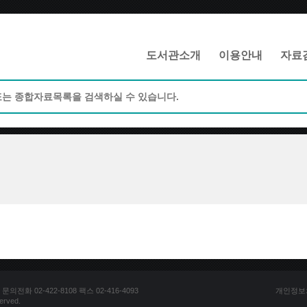
메인메뉴 바로가기
본문 바로가기
도서관소개
이용안내
자료
전화 02-422-8108 팩스 02-416-4093
개인정보
erved.