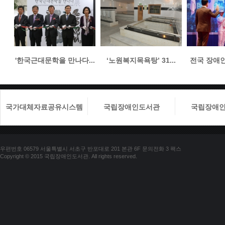
'한국근대문학을 만나다...
‘노원복지목욕탕’ 31...
전국 장애인들
국가대체자료공유시스템
국립장애인도서관
국립장애
우편번호 06579 서울특별시 서초구 반포대로 201 본관 6F 문의전화 3 팩스
Copyright © 2015 국립장애인도서관. All rights reserved.