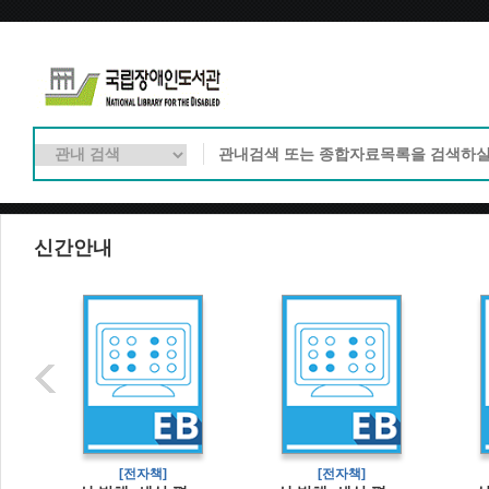
신간안내
[전자책]
[전자책]