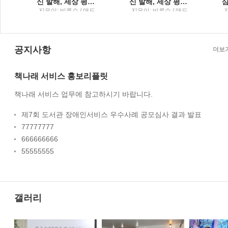
사 장편소설7권
신 발해, 세상 평정기비류수 대체역사 장편소설6권
신 발해, 세상 평정기비류수 대체역사 장편소설5권
드
지은이: 비류수 / 매드
지은이: 비류수 / 매드
햇 : 스토린랩
햇 : 스토린랩
공지사항
더보
책나래 서비스 홍보리플릿
책나래 서비스 업무에 참고하시기 바랍니다.
제7회 도서관 장애인서비스 우수사례 공모심사 결과 발표
77777777
666666666
55555555
갤러리