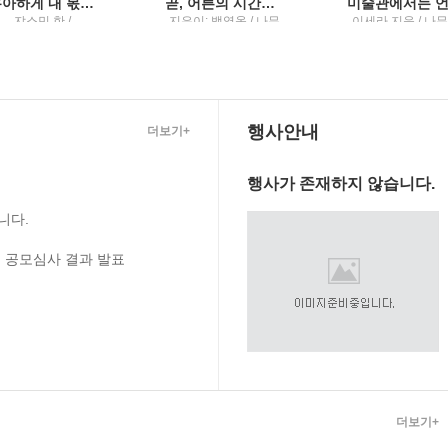
(우아하게 내 몫을 챙기는) 말의 공식
곧, 어른의 시간이 시작된다백영옥 산문집
쟈스민 한 /
지은이: 백영옥 / 나무
이세라 지음 / 나
ornado(토네이도)
의철학
철학
행사안내
더보기+
행사가 존재하지 않습니다.
니다.
 공모심사 결과 발표
더보기+