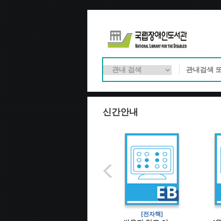
신간안내
[전자책]
[전자책]