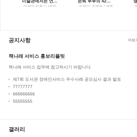
미술관에서는 언제나 맨 얼굴이 된다새하얀 밤을 견디게 해준 내 생의 그림, 화가, 그리고 예술에 관하여
은퇴 부부의 42일 자유여행
무
이세라 지음 / 나무의
지은이: 김연순 / 크레
철학
파스북
공지사항
더보
책나래 서비스 홍보리플릿
책나래 서비스 업무에 참고하시기 바랍니다.
제7회 도서관 장애인서비스 우수사례 공모심사 결과 발표
77777777
666666666
55555555
갤러리