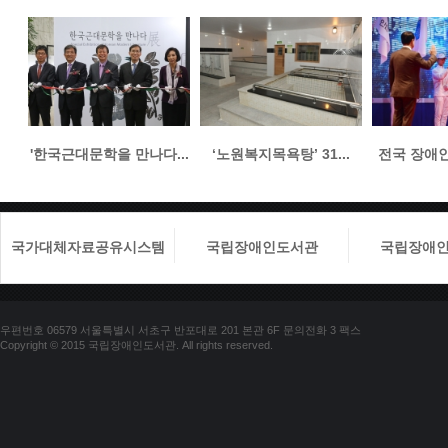
'한국근대문학을 만나다...
‘노원복지목욕탕’ 31...
전국 장애인들
국가대체자료공유시스템
국립장애인도서관
국립장애
우편번호 06579 서울특별시 서초구 반포대로 201 본관 6F 문의전화 3 팩스
Copyright © 2015 국립장애인도서관. All rights reserved.