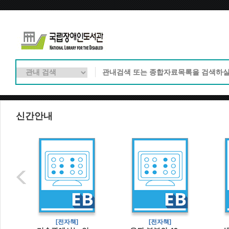
신간안내
[전자책]
[전자책]