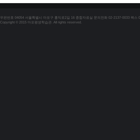
우편번호 04054 서울특별시 마포구 홍익로2길 16 종합자료실 문의전화 02-2137-0033 팩스 02-
Copyright © 2015 마포평생학습관. All rights reserved.