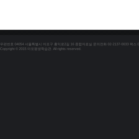
우편번호 04054 서울특별시 마포구 홍익로2길 16 종합자료실 문의전화 02-2137-0033 팩스 02-
Copyright © 2015 마포평생학습관. All rights reserved.