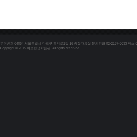
우편번호 04054 서울특별시 마포구 홍익로2길 16 종합자료실 문의전화 02-2137-0033 팩스 02-
Copyright © 2015 마포평생학습관. All rights reserved.