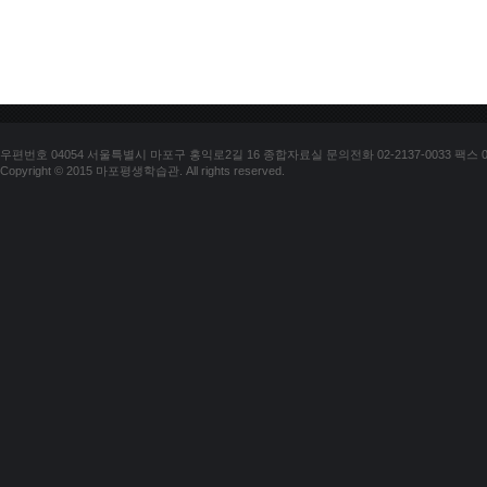
우편번호 04054 서울특별시 마포구 홍익로2길 16 종합자료실 문의전화 02-2137-0033 팩스 02-
Copyright © 2015 마포평생학습관. All rights reserved.