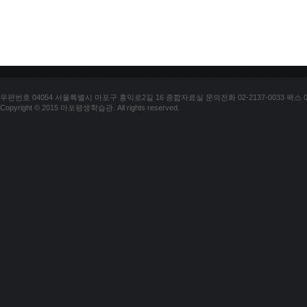
우편번호 04054 서울특별시 마포구 홍익로2길 16 종합자료실 문의전화 02-2137-0033 팩스 02-
Copyright © 2015 마포평생학습관. All rights reserved.