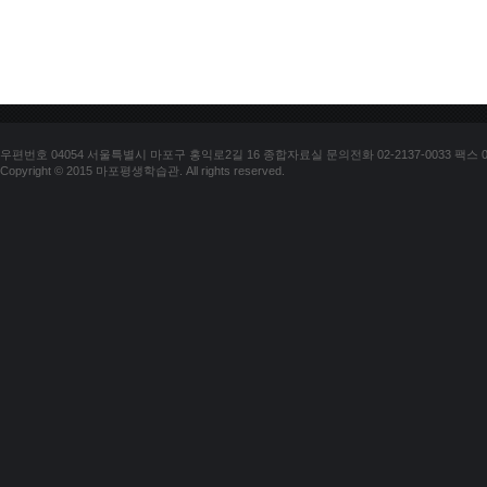
우편번호 04054 서울특별시 마포구 홍익로2길 16 종합자료실 문의전화 02-2137-0033 팩스 02-
Copyright © 2015 마포평생학습관. All rights reserved.