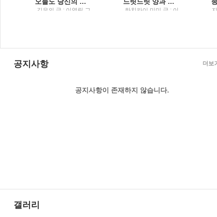
!
오늘도 당신의 통장에 8만 6400원이 입금되었습니다!김은의 창작동화
느릿느릿 양과 빨랑빨랑 양
그
김은의 글 ; 이영림 그
하치카이 미미 글 ; 이
지
림 / 파란자전거
영미 옮김 ; 미야하라
;
요코 그림 / 파란자전
거
공지사항
더보
공지사항이 존재하지 않습니다.
갤러리