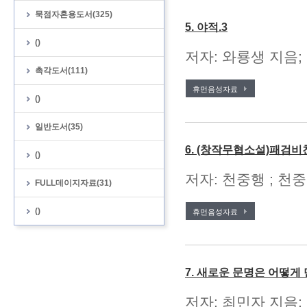
묵점자혼용도서(325)
5. 야적.3
()
저자: 와룡생 지음;
촉각도서(111)
휴먼음성자료
()
일반도서(35)
6. (창작무협소설)패검비
()
저자: 천중행 ; 천중
FULL데이지자료(31)
()
휴먼음성자료
7. 새로운 문명은 어떻
저자: 최민자 지음;