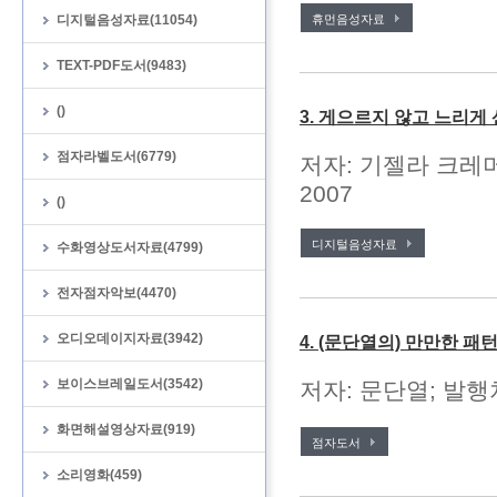
디지털음성자료(11054)
휴먼음성자료
TEXT-PDF도서(9483)
()
3. 게으르지 않고 느리게
점자라벨도서(6779)
저자: 기젤라 크레머
2007
()
디지털음성자료
수화영상도서자료(4799)
전자점자악보(4470)
오디오데이지자료(3942)
4. (문단열의) 만만한 
보이스브레일도서(3542)
저자: 문단열; 발행처
화면해설영상자료(919)
점자도서
소리영화(459)