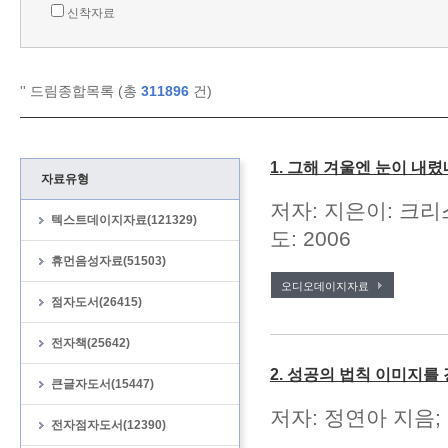
신착자료
'
' 드림종합목록 (총
311896
건)
1. 그해 겨울엔 눈이 내렸
자료유형
저자: 지은이: 크리
텍스트데이지자료(121329)
도: 2006
휴먼음성자료(51503)
오디오데이지자료
점자도서(26415)
전자책(25642)
2. 성공의 법칙 이미지를
큰글자도서(15447)
저자: 정연아 지음; 
전자점자도서(12390)