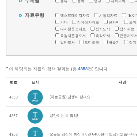
주제별
총류
철학
종교
사회과학
자료유형
텍스트데이지자료
시청각자료
TEX
기타
전자점자악보
전자책
보이
디지털음성자료
점자도서
점자자료
묵점자혼용도서
촉각도서
큰글자도
일반도서
오디오북
학술지
잡지
'
' 에 해당되는 자료의 검색 결과는 (총
4358
건) 입니다.
번호
표지
서명
(하늘공원) 남생이 살려요!
4358
콩만이는 못 말려!
4357
오늘도 당신의 통장에 8만 6400원이 입금되었습니다
4356