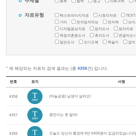
주제별
총류
철학
종교
사회과학
자료유형
텍스트데이지자료
시청각자료
TEX
기타
전자점자악보
전자책
보이
디지털음성자료
점자도서
점자자료
묵점자혼용도서
촉각도서
큰글자도
일반도서
오디오북
학술지
잡지
'
' 에 해당되는 자료의 검색 결과는 (총
4358
건) 입니다.
번호
표지
서명
(하늘공원) 남생이 살려요!
4358
콩만이는 못 말려!
4357
오늘도 당신의 통장에 8만 6400원이 입금되었습니다
4356