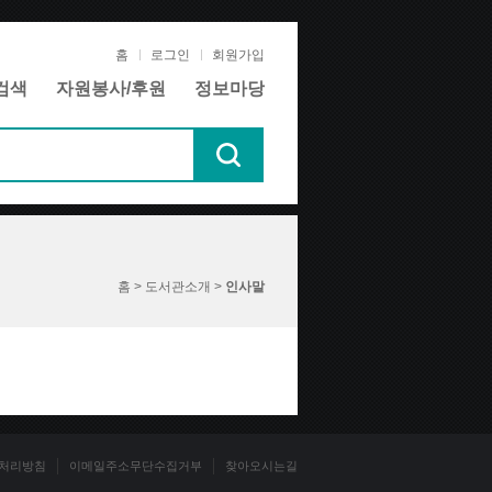
홈
로그인
회원가입
검색
자원봉사/후원
정보마당
홈 > 도서관소개 >
인사말
처리방침
이메일주소무단수집거부
찾아오시는길