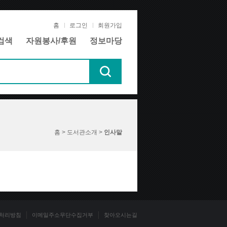
홈
로그인
회원가입
검색
자원봉사/후원
정보마당
홈 > 도서관소개 >
인사말
처리방침
이메일주소무단수집거부
찾아오시는길