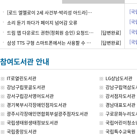
[로드 엘멜로이 2세 사건부-박리성 아드라]오류
소리 듣기 하다가 페이지 넘어감 오류
드림 앱 다운로드 권한(정회원 승인) 요청드립니다.
[답변완료]
삼성 TTS 구형 스마트폰에서는 사용할 수 있게 해주세요. 왜 삼성 TTS 선택도 못하게 해놨어요?
[답변완료]
참여도서관 안내
IT로열린도서관
LG상남도서관
강남구립못골도서관
강남구립역삼도
강서구립강서영어도서관
강서점자도서관
경기북부시각장애인점자도서관
경남대표도서관
광주시각장애인연합회부설광주점자도서관
구로문화누리도
국립생태원생태정보도서관
국립어린이청소
국립중앙도서관
국립특수교육원