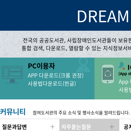
DREAM
전국의 공공도서관, 사립장애인도서관들이 보유한
통합 검색, 다운로드, 열람할 수 있는 지식정보서
PC이용자
(App s
APP 다운로드(크롬 권장)
App
사용법다운로드(한글)
사용
커뮤니티
참여도서관의 주요 소식 및 행사소식을 알려드립니다.
질문과답변
자주묻는질문
공
더보기
더보기