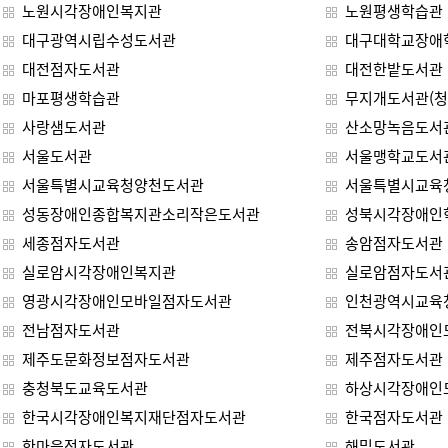
노원시각장애인복지관
노원평생학습관
대구광역시립수성도서관
대구대학교장애
대전점자도서관
대전한밭도서관
마포평생학습관
무지개도서관(청
사랑샘도서관
산소망녹음도서
서울도서관
서울맹학교도서
서울특별시교육청양천도서관
서울특별시교육
성동장애인종합복지관소리작은도서관
성북시각장애인
세종점자도서관
송암점자도서관
실로암시각장애인복지관
실로암점자도서
영광시각장애인모바일점자도서관
인천광역시교육
전남점자도서관
전북시각장애인
제주도문화정보점자도서관
제주점자도서관
충청북도교육도서관
하상시각장애인
한국시각장애인복지재단점자도서관
한국점자도서관
한마음점자도서관
해밀도서관